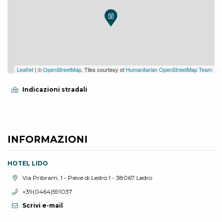
Leaflet
| ©
OpenStreetMap
, Tiles courtesy of
Humanitarian OpenStreetMap Team
Indicazioni stradali
INFORMAZIONI
HOTEL LIDO
Località:
Via Pribram, 1 - Pieve di Ledro 1 - 38067 Ledro
Telefono:
+39(0464)591037
Scrivi e-mail