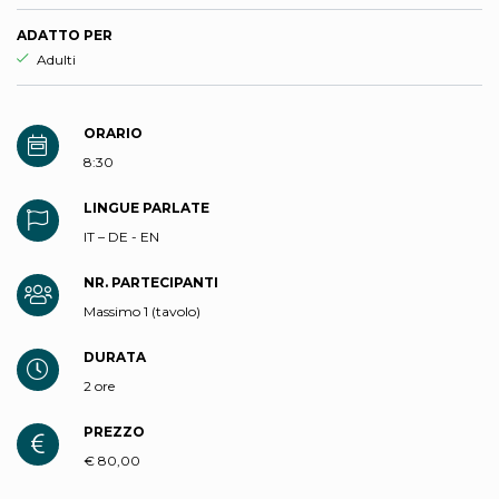
ADATTO PER
Esperienza adatta per
Adulti
ORARIO
8:30
LINGUE PARLATE
IT – DE - EN
NR. PARTECIPANTI
Massimo 1 (tavolo)
DURATA
2 ore
PREZZO
€ 80,00