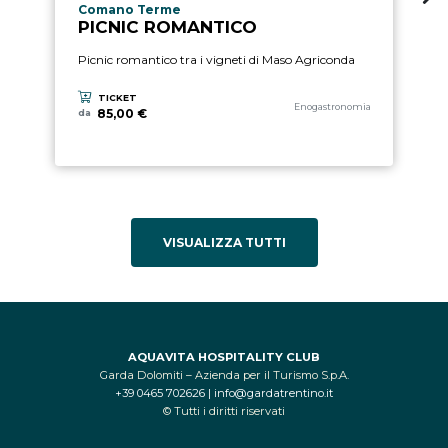
Località esperienza
Comano Terme
PICNIC ROMANTICO
Picnic romantico tra i vigneti di Maso Agriconda
TICKET
Categoria esperienza
Enogastronomia
85,00 €
da
VISUALIZZA TUTTI
AQUAVITA HOSPITALITY CLUB
Garda Dolomiti – Azienda per il Turismo S.p.A.
+39 0465 702626
|
info@gardatrentino.it
© Tutti i diritti riservati