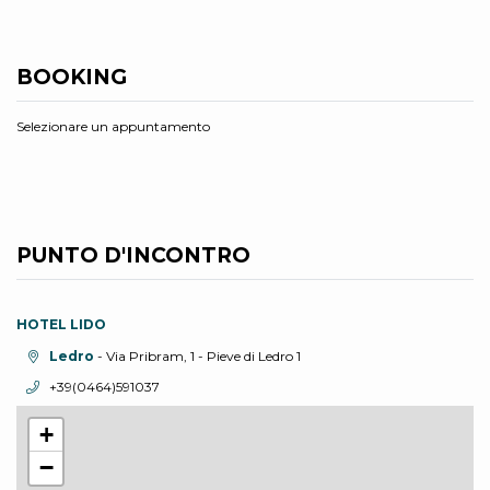
BOOKING
Selezionare un appuntamento
PUNTO D'INCONTRO
HOTEL LIDO
Località:
Ledro
- Via Pribram, 1 - Pieve di Ledro 1
Telefono:
+39(0464)591037
+
−