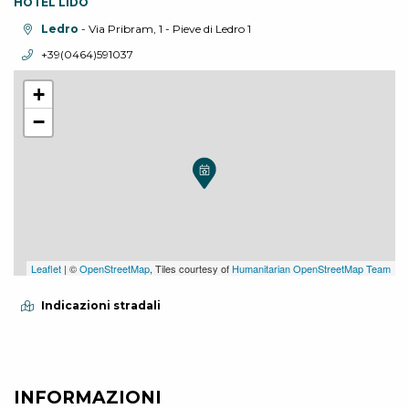
HOTEL LIDO
Località:
Ledro
- Via Pribram, 1 - Pieve di Ledro 1
Telefono:
+39(0464)591037
+
−
Leaflet
| ©
OpenStreetMap
, Tiles courtesy of
Humanitarian OpenStreetMap Team
Indicazioni stradali
INFORMAZIONI