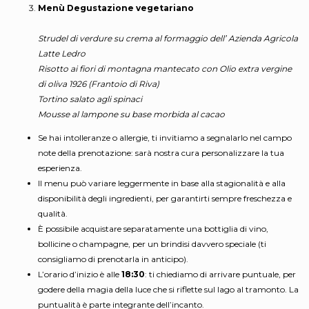
Menù Degustazione vegetariano
Strudel di verdure su crema al formaggio dell’ Azienda Agricola
Latte Ledro
Risotto ai fiori di montagna mantecato con Olio extra vergine
di oliva 1926 (Frantoio di Riva)
Tortino salato agli spinaci
Mousse al lampone su base morbida al cacao
Se hai intolleranze o allergie, ti invitiamo a segnalarlo nel campo
note della prenotazione: sarà nostra cura personalizzare la tua
esperienza.
Il menu può variare leggermente in base alla stagionalità e alla
disponibilità degli ingredienti, per garantirti sempre freschezza e
qualità.
È possibile acquistare separatamente una bottiglia di vino,
bollicine o champagne, per un brindisi davvero speciale (ti
consigliamo di prenotarla in anticipo).
L’orario d’inizio è alle
18:30
: ti chiediamo di arrivare puntuale, per
godere della magia della luce che si riflette sul lago al tramonto. La
puntualità è parte integrante dell’incanto.