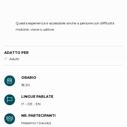
Questa esperienza è accessibile anche a persone con difficoltà
motorie, visive o uditive.
ADATTO PER
Esperienza adatta per
Adulti
ORARIO
18:30
LINGUE PARLATE
IT – DE - EN
NR. PARTECIPANTI
Massimo 1 (tavolo)