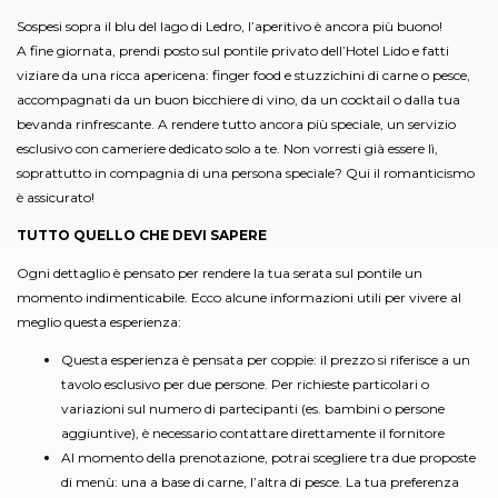
Sospesi sopra il blu del lago di Ledro, l’aperitivo è ancora più buono!
A fine giornata, prendi posto sul pontile privato dell’Hotel Lido e fatti
viziare da una ricca apericena: finger food e stuzzichini di carne o pesce,
accompagnati da un buon bicchiere di vino, da un cocktail o dalla tua
bevanda rinfrescante. A rendere tutto ancora più speciale, un servizio
esclusivo con cameriere dedicato solo a te. Non vorresti già essere lì,
soprattutto in compagnia di una persona speciale? Qui il romanticismo
è assicurato!
TUTTO QUELLO CHE DEVI SAPERE
Ogni dettaglio è pensato per rendere la tua serata sul pontile un
momento indimenticabile. Ecco alcune informazioni utili per vivere al
meglio questa esperienza:
Questa esperienza è pensata per coppie: il prezzo si riferisce a un
tavolo esclusivo per due persone. Per richieste particolari o
variazioni sul numero di partecipanti (es. bambini o persone
aggiuntive), è necessario contattare direttamente il fornitore
Al momento della prenotazione, potrai scegliere tra due proposte
di menù: una a base di carne, l’altra di pesce. La tua preferenza