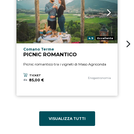
2
Pre
Valutazione:
4.9
Eccellente
Sc
Località esperienza
Comano Terme
PICNIC ROMANTICO
Picnic romantico tra i vigneti di Maso Agriconda
TICKET
Categoria esperienza
Enogastronomia
85,00 €
da
VISUALIZZA TUTTI