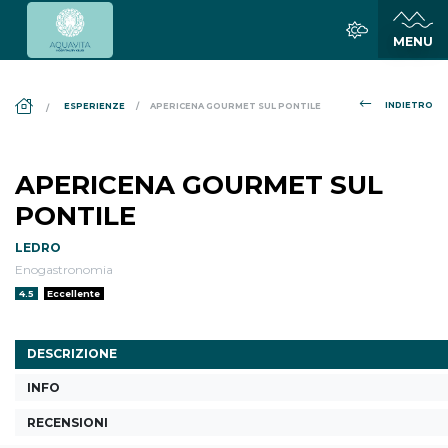
DS_BREADCRUMB.HOME
INDIETRO
ESPERIENZE
APERICENA GOURMET SUL PONTILE
APERICENA GOURMET SUL
PONTILE
LEDRO
Enogastronomia
Valutazione:
4.5
Eccellente
DESCRIZIONE
INFO
RECENSIONI