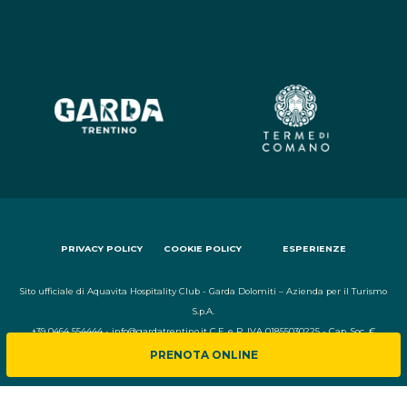
PRIVACY POLICY
COOKIE POLICY
ESPERIENZE
Sito ufficiale di Aquavita Hospitality Club - Garda Dolomiti – Azienda per il Turismo
S.p.A.
+39 0464 554444 - info@gardatrentino.it C.F. e P. IVA 01855030225 - Cap. Soc. €
600.000,00 I.V. - REA N. 182762
PRENOTA ONLINE